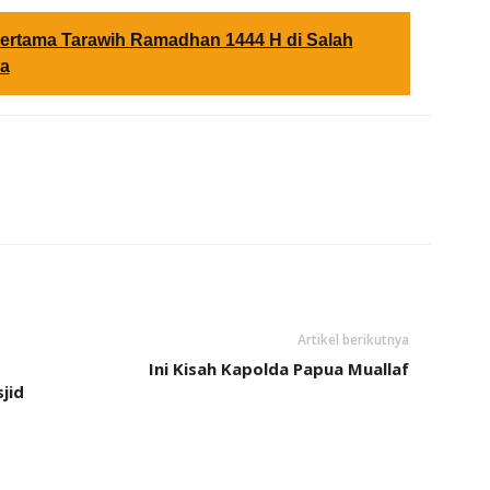
ertama Tarawih Ramadhan 1444 H di Salah
ia
Artikel berikutnya
Ini Kisah Kapolda Papua Muallaf
jid