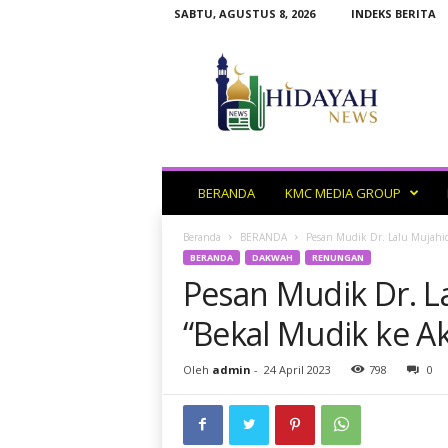
SABTU, AGUSTUS 8, 2026
INDEKS BERITA
H
i
d
a
y
a
h
N
BERANDA
KMC MEDIA GROUP
e
w
Beranda
BERANDA
Pesan Mudik Dr. Lalu Mujahid
s
BERANDA
DAKWAH
RENUNGAN
Pesan Mudik Dr. L
“Bekal Mudik ke Ak
Oleh
admin
-
24 April 2023
798
0