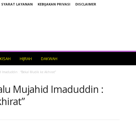
SYARAT LAYANAN
KEBIJAKAN PRIVASI
DISCLAIMER
KISAH
HIJRAH
DAKWAH
 Imaduddin : “Bekal Mudik ke Akhirat”
alu Mujahid Imaduddin :
hirat”