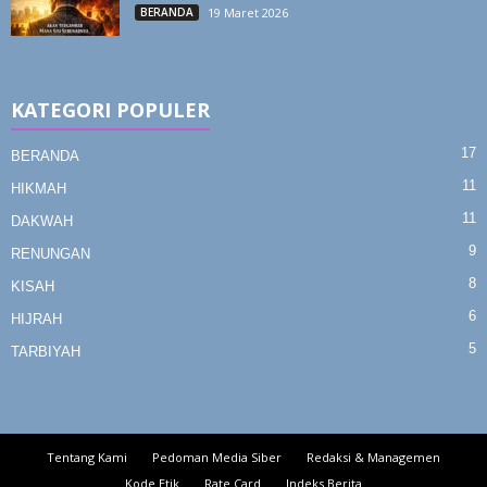
BERANDA
19 Maret 2026
KATEGORI POPULER
17
BERANDA
11
HIKMAH
11
DAKWAH
9
RENUNGAN
8
KISAH
6
HIJRAH
5
TARBIYAH
Tentang Kami
Pedoman Media Siber
Redaksi & Managemen
Kode Etik
Rate Card
Indeks Berita