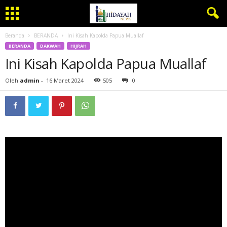
Beranda
BERANDA
Ini Kisah Kapolda Papua Muallaf
BERANDA
DAKWAH
HIJRAH
Ini Kisah Kapolda Papua Muallaf
Oleh
admin
-
16 Maret 2024
505
0