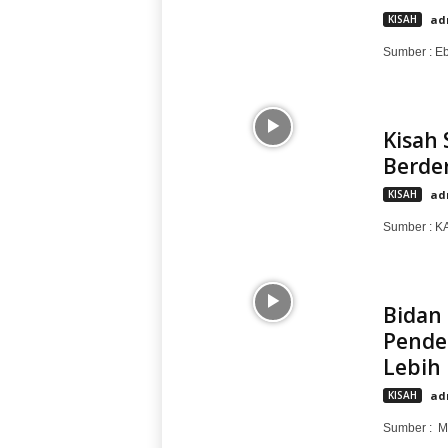
KISAH
ad
Sumber : Eb
Kisah
Berder
KISAH
ad
Sumber : 
Bidan 
Pende
Lebih
KISAH
ad
Sumber : 