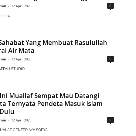
0
min
-
12 April 2023
it Lew
 Sahabat Yang Membuat Rasulullah
ai Air Mata
0
min
-
12 April 2023
KAFFAH STUDIO
Ini Muallaf Sempat Mau Datangi
ta Ternyata Pendeta Masuk Islam
 Dulu
0
min
-
12 April 2023
MUALAF CENTER AYA SOFYA