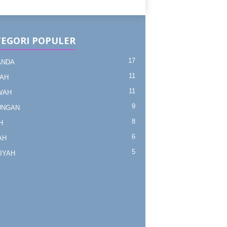
EGORI POPULER
17
ANDA
11
AH
11
WAH
9
UNGAN
8
H
6
AH
5
IYAH