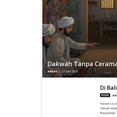
Dakwah Tanpa Ceram
admin
-
27 Juni 2025
Di Ba
KISAH
ad
Hasan r.a 
Yahudi dat
Rasulullah 