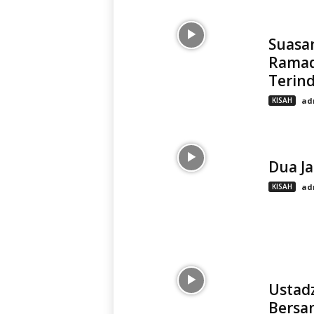
Suasa
Ramadh
Terind
KISAH
ad
Dua Ja
KISAH
ad
Ustad
Bersa