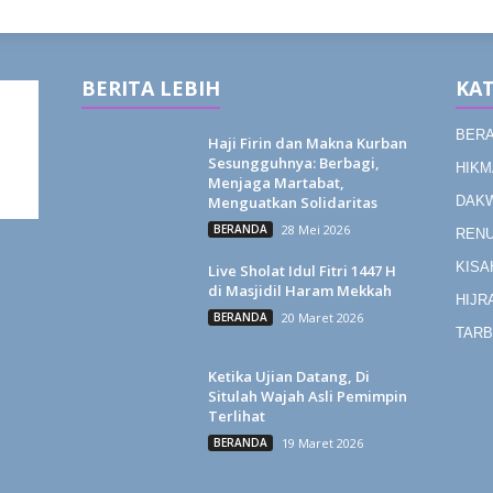
BERITA LEBIH
KAT
BER
Haji Firin dan Makna Kurban
Sesungguhnya: Berbagi,
HIKM
Menjaga Martabat,
Menguatkan Solidaritas
DAK
BERANDA
28 Mei 2026
REN
KISA
Live Sholat Idul Fitri 1447 H
di Masjidil Haram Mekkah
HIJR
BERANDA
20 Maret 2026
TARB
Ketika Ujian Datang, Di
Situlah Wajah Asli Pemimpin
Terlihat
BERANDA
19 Maret 2026