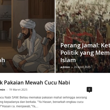
Perang Jamal: K
Politik yang Me
ah
Islam
admin
-
26 April 2025
lik Pakaian Mewah Cucu Nabi
0
min
-
19 Maret 2025
cucu Nabi SAW. Beliau memakai pakaian mahal sehingga seorang
ang kepadanya dan berkata. “Ya Hasan, benarkah engkau cucu
?”Hasan r.a. menjawab,”Ya,...