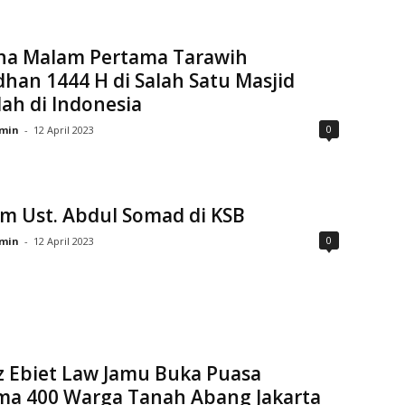
na Malam Pertama Tarawih
an 1444 H di Salah Satu Masjid
ah di Indonesia
0
min
-
12 April 2023
m Ust. Abdul Somad di KSB
0
min
-
12 April 2023
z Ebiet Law Jamu Buka Puasa
ma 400 Warga Tanah Abang Jakarta